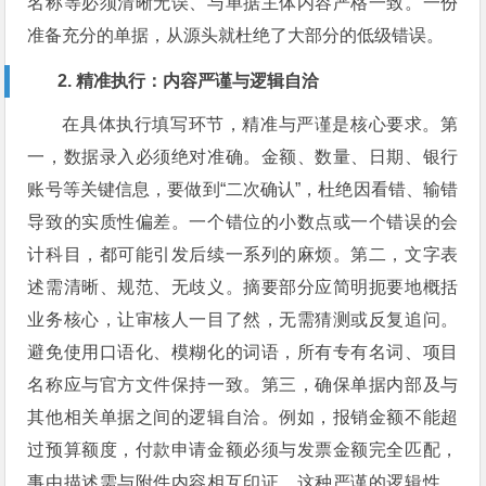
名称等必须清晰无误、与单据主体内容严格一致。一份
准备充分的单据，从源头就杜绝了大部分的低级错误。
2. 精准执行：内容严谨与逻辑自洽
在具体执行填写环节，精准与严谨是核心要求。第
一，数据录入必须绝对准确。金额、数量、日期、银行
账号等关键信息，要做到“二次确认”，杜绝因看错、输错
导致的实质性偏差。一个错位的小数点或一个错误的会
计科目，都可能引发后续一系列的麻烦。第二，文字表
述需清晰、规范、无歧义。摘要部分应简明扼要地概括
业务核心，让审核人一目了然，无需猜测或反复追问。
避免使用口语化、模糊化的词语，所有专有名词、项目
名称应与官方文件保持一致。第三，确保单据内部及与
其他相关单据之间的逻辑自洽。例如，报销金额不能超
过预算额度，付款申请金额必须与发票金额完全匹配，
事由描述需与附件内容相互印证。这种严谨的逻辑性，