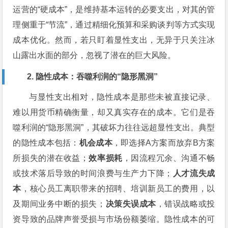
运营的“硬成本”，是维持基本运转的必要支出，对其的管
理侧重于“节流”，通过精细化预算和采购谈判等方式实现
成本优化。然而，若只盯着显性支出，无异于只关注冰
山露出水面的部分，忽视了潜在的巨大风险。
2. 隐性成本：吞噬利润的“隐形黑洞”
与显性支出相对，隐性成本是那些未被直接记录、
难以用货币精确衡量，却又真实存在的成本。它们是吞
噬利润的“隐形黑洞”，其破坏力往往远超显性支出。典型
的隐性成本包括：
机会成本
，即选择A方案而放弃B方案
所损失的潜在收益；
效率损耗
，因流程冗余、沟通不畅
或技术落后导致的时间浪费与生产力下降；
人才流失成
本
，核心员工离职带来的招聘、培训新员工的费用，以
及期间业务中断的损失；
决策失误成本
，错误战略或投
资导致的品牌声誉受损与市场份额萎缩。隐性成本的可