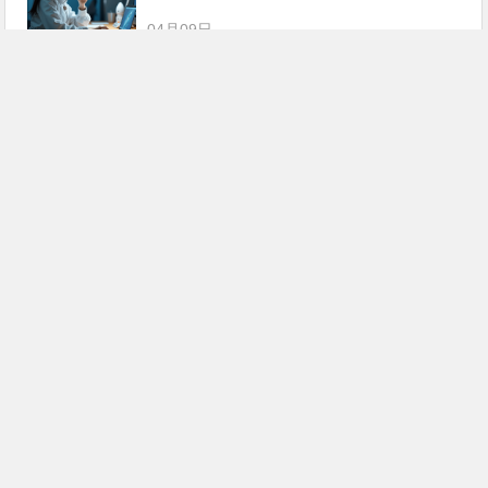
04月09日
Sleek支持哪些敏感国家收款？2026最新
合规指南
03月29日
【曝光】 Sleek关联风险高吗？多账号运
营注意事项 – 亲身经历
03月27日
【急】 Sleek本地账户和全球账户的区别
是什么？
03月24日