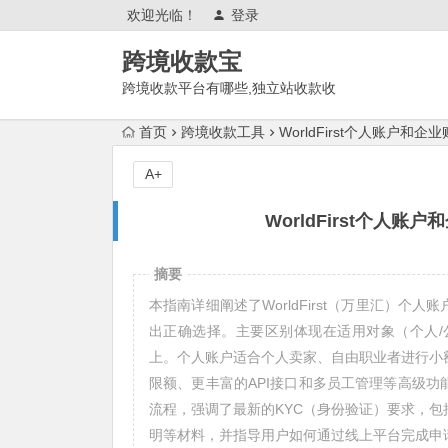
欢迎光临！
登录
跨境收款宝
跨境收款平台有哪些,独立站收款收
单平台,跨境电商平台,外贸收款工
首页
跨境收款工具
WorldFirst个人账户和企
具,平台,渠道,方式,账户
A+
WorldFirst个人账
摘要
本指南详细阐述了WorldFirst（万里汇）个人
出正确选择。主要区别体现在适用对象（个人
上。个人账户适合个人卖家、自由职业者进行小
限额、更丰富的API接口和多员工管理等高级功能
流程，强调了最新的KYC（身份验证）要求，
明等材料，并指导用户如何通过线上平台完成申