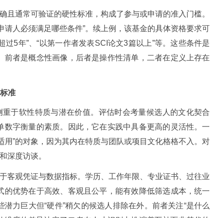
明确且通常可验证的硬性标准，构成了参与或申请的准入门槛。
申请人必须满足哪些条件”。续上例，该基金的具体资格要求可
超过5年”、“以第一作者发表SCI论文3篇以上”等。这些条件是
。前者是概念性画像，后者是操作性清单，二者在定义上存在
量标准
，侧重于软性特质与潜在价值。评估时会考量候选人的文化契合
单数字衡量的素质。因此，它在实践中具备更高的灵活性。一
适用”的对象，因为其内在特质与团队或项目文化格格不入。对
觉和深度访谈。
赖于客观凭证与数据指标。学历、工作年限、专业证书、过往业
式的优势在于高效、客观且公平，能有效降低筛选成本，统一
潜力巨大但“硬件”稍欠的候选人排除在外。前者关注“是什么