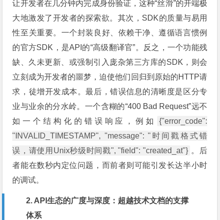
让开发者在几分钟内完成身份验证，这种“丝滑”的开端极
大地激发了开发者的探索欲。其次，SDK的质量与易用
性至关重要。一个封装良好、依赖干净、遵循语言惯例
的官方SDK，是API的“高级翻译官”。反之，一个功能残
缺、久未更新、或强制引入庞杂第三方库的SDK，则会
立刻成为开发者的噩梦，迫使他们回归到原始的HTTP请
求，徒增开发成本。最后，错误信息的清晰度是区分专
业与业余的分水岭。一个含糊的“400 Bad Request”远不
如一个结构化的错误响应，例如
{"error_code":
"INVALID_TIMESTAMP", "message": "时间戳格式错
误，请使用Unix秒级时间戳", "field": "created_at"}
。后
者能在数秒内定位问题，而前者则可能引发长达半小时
的调试。
2. API生态的广度与深度：超越技术文档的支撑
体系