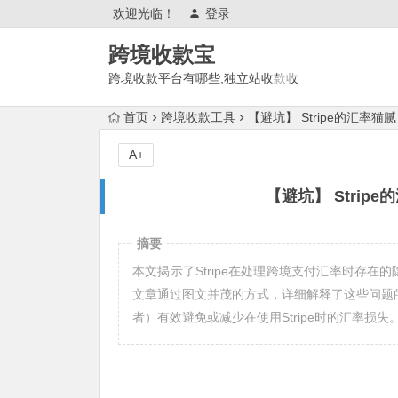
欢迎光临！
登录
跨境收款宝
跨境收款平台有哪些,独立站收款收
单平台,跨境电商平台,外贸收款工
首页
跨境收款工具
【避坑】 Stripe的汇率猫
具,平台,渠道,方式,账户
A+
【避坑】 Strip
摘要
本文揭示了Stripe在处理跨境支付汇率时存在
文章通过图文并茂的方式，详细解释了这些问题
者）有效避免或减少在使用Stripe时的汇率损失