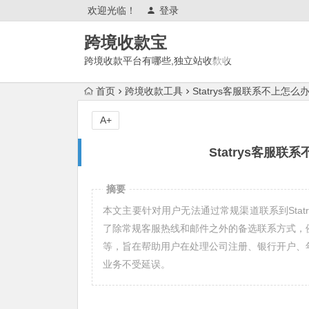
欢迎光临！
登录
跨境收款宝
跨境收款平台有哪些,独立站收款收
单平台,跨境电商平台,外贸收款工
首页
跨境收款工具
Statrys客服联系不上怎么
具,平台,渠道,方式,账户
A+
Statrys客服
摘要
本文主要针对用户无法通过常规渠道联系到Stat
了除常规客服热线和邮件之外的备选联系方式，
等，旨在帮助用户在处理公司注册、银行开户、
业务不受延误。