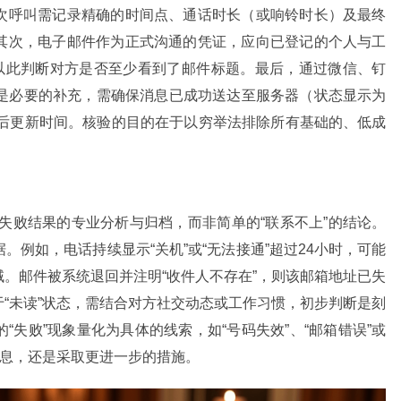
次呼叫需记录精确的时间点、通话时长（或响铃时长）及最终
其次，电子邮件作为正式沟通的凭证，应向已登记的个人与工
，以此判断对方是否至少看到了邮件标题。最后，通过微信、钉
消息是必要的补充，需确保消息已成功送达至服务器（状态显示为
最后更新时间。核验的目的在于以穷举法排除所有基础的、低成
对失败结果的专业分析与归档，而非简单的“联系不上”的结论。
例如，电话持续显示“关机”或“无法接通”超过24小时，可能
。邮件被系统退回并注明“收件人不存在”，则该邮箱地址已失
“未读”状态，需结合对方社交动态或工作习惯，初步判断是刻
失败”现象量化为具体的线索，如“号码失效”、“邮箱错误”或
信息，还是采取更进一步的措施。