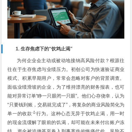
1. 生存焦虑下的“饮鸩止渴”
为何企业会主动或被动地接纳高风险付款？根源往
往在于生存焦虑与业绩压力。初创公司为快速验证商业
模式、积累早期用户，常常会忽略对客户的背景调查。
面临业绩滑坡的企业，为了维持漂亮的财务报表，也可
能对异常订单“睁一只眼闭一只眼”。他们心存侥幸，认为
“只要钱到账，交易就完成了”，将复杂的商业风险简化为
单一的
收款
行为。这种心态无异于饮鸩止渴，用一时
的现金流缓解了眼前的饥渴，却可能在未来付出账户冻
结、资金被追缴甚至卷入刑事案件的惨痛代价。风险不