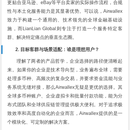
更贴合亚马逊、eBay等平台卖家的实际操作流程，合规
性与本土化服务能力是其显著优势。可以说，Airwallex
致力于构建一个通用的、技术领先的全球金融基础设
施，而LianLian Global则专注于打造一个服务特定客
群、解决特定痛点的垂直生态圈。
2. 目标客群与场景适配：谁是理想用户？
理解了两者的产品哲学，企业选择的路径便清晰起
来。如果你的企业是技术导向型，业务遍布全球，需要
处理多币种、高频次的复杂交易，并要求资金流能与业
务系统无缝对接，那么Airwallex无疑是更优的选择。其
全球多币种账户、企业虚拟卡和批量付款功能，能为分
布式团队和全球供应链管理提供极大便利。对于追求极
致效率和高度自动化的企业而言，Airwallex提供的是一
个模块化、可定制的解决方案。