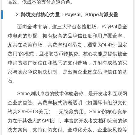
高效、低成本的支付通道角色。
2. 跨境支付核心力量：PayPal、Stripe与派安盈
面向全球市场，这三大平台各擅胜场。PayPal是全
球电商的标配，拥有极高的品牌信任度和用户覆盖率，
尤其在欧美市场。其费率相对昂贵，通常为“4.4%+固定
费用”的模式，且收取货币转换费。核心功能是提供被全
球消费者广泛信任和熟悉的支付选项，并附有成熟的买
家与卖家争议解决机制，是出海企业建立品牌信任的基
石。
Stripe则以卓越的技术体验著称，是开发者和互联网
企业的首选。其费率模式清晰透明（如国际卡组织支付
约为2.9%+0.3美元），无隐藏费用。Stripe的核心竞争
力在于其强大的API接口、丰富的开发者文档和完善的解
决方案集，支持订阅支付、全球化分发、企业级风控等