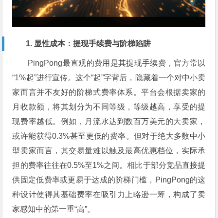
1. 显性成本：提现手续费与阶梯陷阱
PingPong最直观的费用是其提现手续费，官方常以
“1%起”进行宣传。这个“起”字背后，隐藏着一个对中小卖
家而言并不友好的阶梯式费率体系。平台会根据卖家的
月收款额，将其划分为不同等级，等级越高，享受的提
现费率越低。例如，月流水达到数百万美元的大卖家，
或许能获得0.3%甚至更低的费率。但对于绝大多数中小
型卖家而言，其交易量难以触及最高优惠档位，实际承
担的费率往往在0.5%至1%之间。相比于部分竞品直接提
供固定低费率或更易于达成的阶梯门槛，PingPong的这
种设计使得其基础费率在吸引力上略逊一筹，构成了卖
家感知中的第一重“高”。