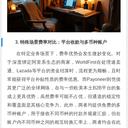
3. 特殊场景费率对比：平台收款与多币种账户
在特定业务场景下，费率优势会发生微妙变化。对
于深度绑定阿里系生态的商家，WorldFirst在处理速卖
通、Lazada等平台的资金结算时，流程更为顺畅，且时
常能获得平台补贴性质的费率优惠。而Payoneer则凭借
其更广泛的全球网络，在与一些欧美本土B2B平台的集
成上更具优势，虽然费率可能不占优，但通道的稳定性
和覆盖面是其核心竞争力。此外，两者均提供免费的多
币种账户，用于接收不同币种的付款并规避汇损，但在
账户内不同币种之间的相互转换汇率上，两者均会在此