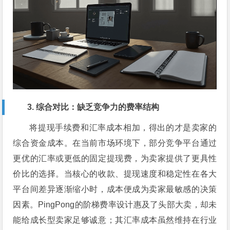
3. 综合对比：缺乏竞争力的费率结构
将提现手续费和汇率成本相加，得出的才是卖家的
综合资金成本。在当前市场环境下，部分竞争平台通过
更优的汇率或更低的固定提现费，为卖家提供了更具性
价比的选择。当核心的收款、提现速度和稳定性在各大
平台间差异逐渐缩小时，成本便成为卖家最敏感的决策
因素。PingPong的阶梯费率设计惠及了头部大卖，却未
能给成长型卖家足够诚意；其汇率成本虽然维持在行业