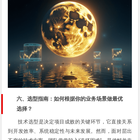
六、选型指南：如何根据你的业务场景做最优
选择？
技术选型是决定项目成败的关键环节，它直接关系
到开发效率、系统稳定性与未来发展。然而，面对层出