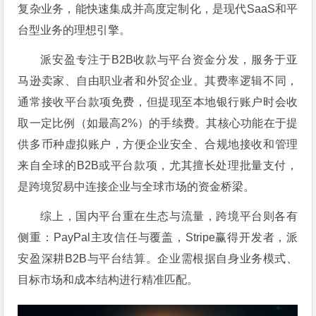
复杂业务，能快速集成并高度定制化，是现代SaaS和平
台型业务的理想引擎。
派安盈专注于B2B收款与平台资金分发，服务于亚
马逊卖家、自由职业者和外贸企业。其费率逻辑不同，
通常接收平台款项免费，但提现至本地银行账户时会收
取一定比例（如最高2%）的手续费。其核心功能在于提
供多币种虚拟账户，方便企业安全、合规地接收和管理
来自全球的B2B或平台款项，尤其擅长处理批量支付，
是跨境贸易中连接企业与全球市场的资金桥梁。
综上，国内平台重在生态与流量，跨境平台则各有
侧重：PayPal主攻信任与覆盖，Stripe赢得开发者，派
安盈深耕B2B与平台结算。企业需根据自身业务模式、
目标市场和成本结构进行精准匹配。