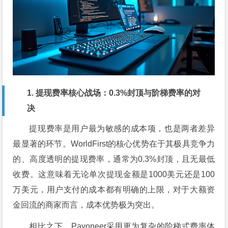
1. 提现费率核心战场：0.3%封顶与阶梯费率的对
决
提现费率是用户最为敏感的成本项，也是两者差异
最显著的环节。WorldFirst的核心优势在于其极具竞争力
的、高度透明的提现费率，通常为0.3%封顶，且无最低
收费。这意味着无论单次提现金额是1000美元还是100
万美元，用户支付的成本都有明确的上限，对于大额资
金回流的商家而言，成本优势极为突出。
相比之下，Payoneer采用更为复杂的阶梯式费率体