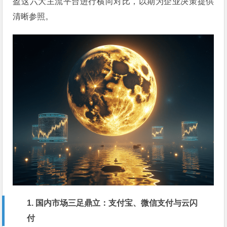
盈这六大主流平台进行横向对比，以期为企业决策提供
清晰参照。
1. 国内市场三足鼎立：支付宝、微信支付与云闪
付