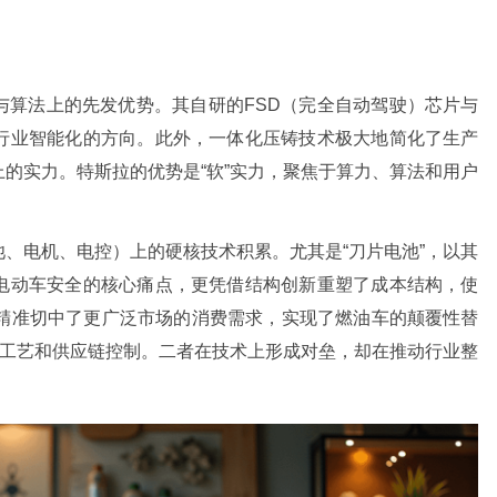
与算法上的先发优势。其自研的FSD（完全自动驾驶）芯片与
行业智能化的方向。此外，一体化压铸技术极大地简化了生产
的实力。特斯拉的优势是“软”实力，聚焦于算力、算法和用户
、电机、电控）上的硬核技术积累。尤其是“刀片电池”，以其
电动车安全的核心痛点，更凭借结构创新重塑了成本结构，使
则精准切中了更广泛市场的消费需求，实现了燃油车的颠覆性替
、工艺和供应链控制。二者在技术上形成对垒，却在推动行业整