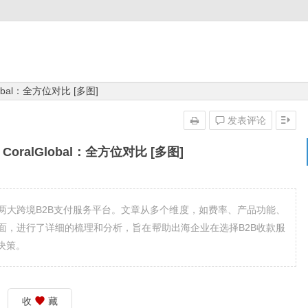
lGlobal：全方位对比 [多图]
发表评论
vs CoralGlobal：全方位对比 [多图]
lGlobal 两大跨境B2B支付服务平台。文章从多个维度，如费率、产品功能、
面，进行了详细的梳理和分析，旨在帮助出海企业在选择B2B收款服
决策。
收
藏