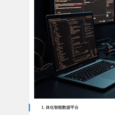
1. 体化智能数据平台