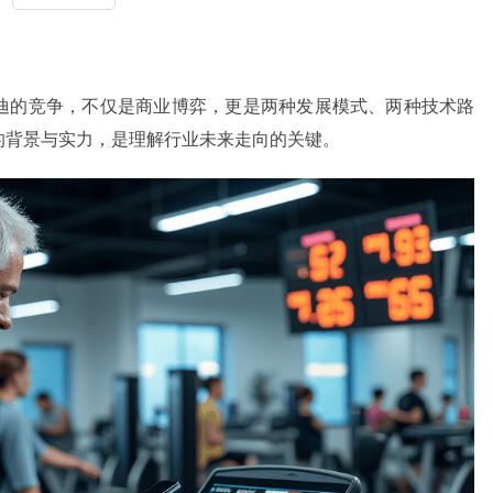
迪的竞争，不仅是商业博弈，更是两种发展模式、两种技术路
的背景与实力，是理解行业未来走向的关键。