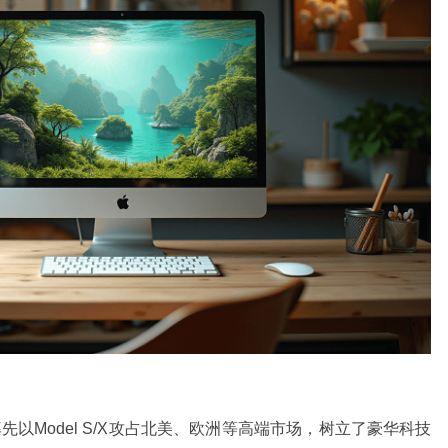
先以Model S/X攻占北美、欧洲等高端市场，树立了豪华科技