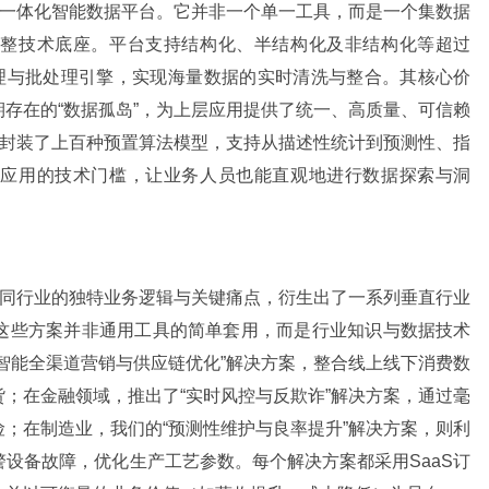
”一体化智能数据平台。它并非一个单一工具，而是一个集数据
完整技术底座。平台支持结构化、半结构化及非结构化等超过
处理与批处理引擎，实现海量数据的实时清洗与整合。其核心价
存在的“数据孤岛”，为上层应用提供了统一、高质量、可信赖
擎，封装了上百种预置算法模型，支持从描述性统计到预测性、指
据应用的技术门槛，让业务人员也能直观地进行数据探索与洞
不同行业的独特业务逻辑与关键痛点，衍生出了一系列垂直行业
这些方案并非通用工具的简单套用，而是行业知识与数据技术
智能全渠道营销与供应链优化”解决方案，整合线上线下消费数
；在金融领域，推出了“实时风控与反欺诈”解决方案，通过毫
；在制造业，我们的“预测性维护与良率提升”解决方案，则利
设备故障，优化生产工艺参数。每个解决方案都采用SaaS订