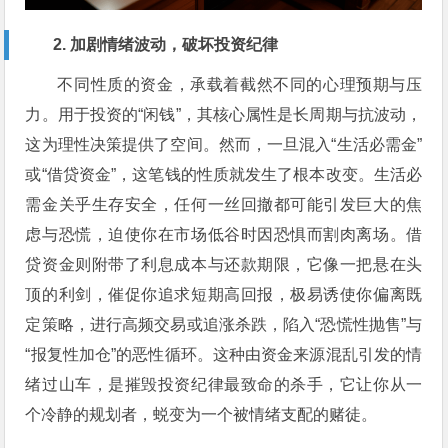
2. 加剧情绪波动，破坏投资纪律
不同性质的资金，承载着截然不同的心理预期与压
力。用于投资的“闲钱”，其核心属性是长周期与抗波动，
这为理性决策提供了空间。然而，一旦混入“生活必需金”
或“借贷资金”，这笔钱的性质就发生了根本改变。生活必
需金关乎生存安全，任何一丝回撤都可能引发巨大的焦
虑与恐慌，迫使你在市场低谷时因恐惧而割肉离场。借
贷资金则附带了利息成本与还款期限，它像一把悬在头
顶的利剑，催促你追求短期高回报，极易诱使你偏离既
定策略，进行高频交易或追涨杀跌，陷入“恐慌性抛售”与
“报复性加仓”的恶性循环。这种由资金来源混乱引发的情
绪过山车，是摧毁投资纪律最致命的杀手，它让你从一
个冷静的规划者，蜕变为一个被情绪支配的赌徒。