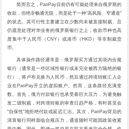
简而言之，PanPay目前仍有可能处理来自俄罗斯的
收款，但绝非畅通无阻，而是处于一种“高风险、窄通道”
的状态。其可行性主要建立在少数尚未被直接制裁、且
仍愿意处理对华业务的俄罗斯银行之上，收款币种也高
度集中于人民币（CNY）或港币（HKD）等非制裁货
币。
具体操作路径通常是：俄罗斯买方通过其境内合规
银行（通常是一些区域性银行或未完全被西方隔绝的银
行），将卢布兑换为人民币，然后通过跨境转账汇入企
业在PanPay开立的虚拟账户。然而，这条路径充满变
数。首先，俄方付款银行也承受着巨大压力，为避免触
发二级制裁，对跨境转账的审查日趋严格，有时甚至会
“自保性”地拒绝付款或延迟汇出。其次，PanPay背后的
清算银行同样面临合规压力，通道随时可能因政策收紧
而中断。因此，即便一笔交易在双方看来完全合规，也