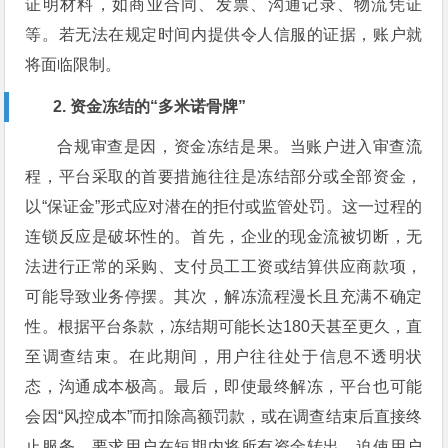
证明材料，如商业合同、发票、沟通记录、物流凭证
等。若无法在规定时间内提供令人信服的证据，账户就
将面临限制。
2. 资金冻结的“多米诺骨牌”
合规审查是因，资金冻结是果。当账户进入审查流
程，平台采取的首要措施往往是冻结部分或全部资金，
以“保证金”形式应对潜在的拒付或监管处罚。这一过程的
连锁反应是破坏性的。首先，企业的现金流被切断，无
法进行正常的采购、支付员工工资或结算供应商款项，
可能导致业务停摆。其次，解冻流程漫长且充满不确定
性。根据平台条款，冻结期可能长达180天甚至更久，直
至调查结束。在此期间，用户往往处于信息不透明状
态，沟通成本极高。最后，即使最终解冻，平台也可能
会因“风控成本”而扣除高额罚款，或在调查结束后直接终
止服务，要求用户在短期内将所有资金转出，迫使用户