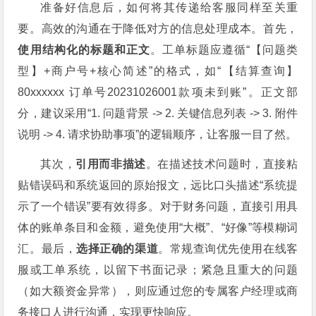
准备好信息后，如何将其传递给客服同样至关重
要。高效的沟通在于降低对方的信息处理成本。首先，
使用结构化的标题和正文
。工单标题应遵循“【问题类
型】+商户号+核心简述”的格式，如“【结算查询】
80xxxxxx 订单号20231026001款项未到账”。正文部
分，建议采用“1. 问题背景 -> 2. 关键信息列表 -> 3. 附件
说明 -> 4. 请求协助事项”的逻辑顺序，让客服一目了然。
其次，
引用而非描述
。在描述技术问题时，直接粘
贴错误码和系统返回的原始报文，远比口头描述“系统提
示了一个错误”要有效得多。对于财务问题，直接引用具
体的账单条目和金额，避免使用“大概”、“好像”等模糊词
汇。最后，
选择正确的渠道
。常规查询优先使用在线客
服或工单系统，以留下书面记录；紧急且重大的问题
（如大额资金异常），则应通过您的专属客户经理或商
务接口人进行沟通，实现更快响应。