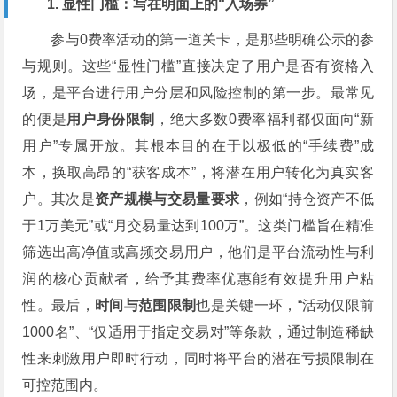
1. 显性门槛：写在明面上的“入场券”
参与0费率活动的第一道关卡，是那些明确公示的参
与规则。这些“显性门槛”直接决定了用户是否有资格入
场，是平台进行用户分层和风险控制的第一步。最常见
的便是
用户身份限制
，绝大多数0费率福利都仅面向“新
用户”专属开放。其根本目的在于以极低的“手续费”成
本，换取高昂的“获客成本”，将潜在用户转化为真实客
户。其次是
资产规模与交易量要求
，例如“持仓资产不低
于1万美元”或“月交易量达到100万”。这类门槛旨在精准
筛选出高净值或高频交易用户，他们是平台流动性与利
润的核心贡献者，给予其费率优惠能有效提升用户粘
性。最后，
时间与范围限制
也是关键一环，“活动仅限前
1000名”、“仅适用于指定交易对”等条款，通过制造稀缺
性来刺激用户即时行动，同时将平台的潜在亏损限制在
可控范围内。