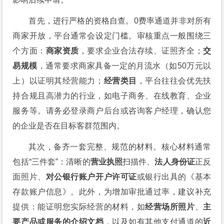
首先，进行严格的资格自查。0费率通道并非对所有
商家开放，平台通常会设定门槛。审核重点一般围绕三
个方面：
商家资质
，要求企业合法存续、证照齐全；
交
易规模
，通常要求商家具备一定的月流水（如50万元以
上）以证明其经营能力；
经营类目
，平台往往会优先扶
持合规且高潜力的行业，如电子商务、在线教育、企业
服务等。请务必登录商户后台或咨询客户经理，确认您
的企业是否在目标客群范围内。
其次，备齐一套完整、规范的材料。核心材料通常
包括“三件套”：清晰的
营业执照
扫描件、
法人身份证
正反
面照片、
对公银行账户开户许可证
或银行出具的《基本
存款账户信息》。此外，为增加审批通过率，建议补充
提供：能证明您实际经营的材料，如
经营场所照片
、
主
要产品或服务的介绍文档
，以及如有其他支付通道的
近