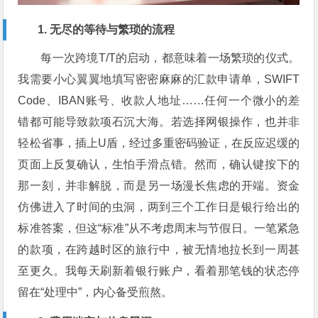
1. 无尽的等待与繁琐的流程
每一次跨境T/T的启动，都意味着一场繁琐的仪式。
我需要小心翼翼地填写密密麻麻的汇款申请单，SWIFT
Code、IBAN账号、收款人地址……任何一个微小的差
错都可能导致款项石沉大海。若选择网银操作，也并非
轻松省事，插上U盾，经过多重密码验证，在反应迟缓的
页面上反复确认，生怕手滑点错。然而，确认键按下的
那一刻，并非解脱，而是另一场漫长焦虑的开端。资金
仿佛进入了时间的虫洞，两到三个工作日是银行给出的
标准答案，但这“标准”从不考虑周末与节假日。一笔紧急
的款项，在跨越时区的旅行中，被无情地拉长到一周甚
至更久。我每天刷新着银行账户，看着那笔钱的状态停
留在“处理中”，内心备受煎熬。