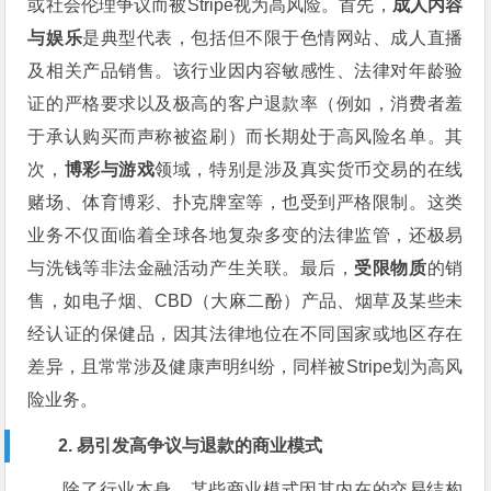
或社会伦理争议而被Stripe视为高风险。首先，
成人内容
与娱乐
是典型代表，包括但不限于色情网站、成人直播
及相关产品销售。该行业因内容敏感性、法律对年龄验
证的严格要求以及极高的客户退款率（例如，消费者羞
于承认购买而声称被盗刷）而长期处于高风险名单。其
次，
博彩与游戏
领域，特别是涉及真实货币交易的在线
赌场、体育博彩、扑克牌室等，也受到严格限制。这类
业务不仅面临着全球各地复杂多变的法律监管，还极易
与洗钱等非法金融活动产生关联。最后，
受限物质
的销
售，如电子烟、CBD（大麻二酚）产品、烟草及某些未
经认证的保健品，因其法律地位在不同国家或地区存在
差异，且常常涉及健康声明纠纷，同样被Stripe划为高风
险业务。
2. 易引发高争议与退款的商业模式
除了行业本身，某些商业模式因其内在的交易结构