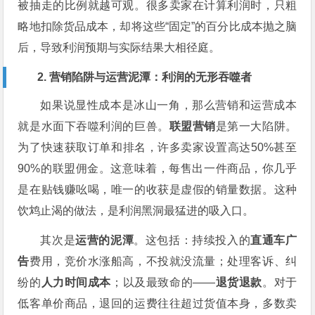
被抽走的比例就越可观。很多卖家在计算利润时，只粗
略地扣除货品成本，却将这些“固定”的百分比成本抛之脑
后，导致利润预期与实际结果大相径庭。
2. 营销陷阱与运营泥潭：利润的无形吞噬者
如果说显性成本是冰山一角，那么营销和运营成本
就是水面下吞噬利润的巨兽。
联盟营销
是第一大陷阱。
为了快速获取订单和排名，许多卖家设置高达50%甚至
90%的联盟佣金。这意味着，每售出一件商品，你几乎
是在贴钱赚吆喝，唯一的收获是虚假的销量数据。这种
饮鸩止渴的做法，是利润黑洞最猛进的吸入口。
其次是
运营的泥潭
。这包括：持续投入的
直通车广
告
费用，竞价水涨船高，不投就没流量；处理客诉、纠
纷的
人力时间成本
；以及最致命的——
退货退款
。对于
低客单价商品，退回的运费往往超过货值本身，多数卖