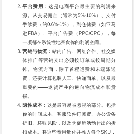
平台费用
：这是电商平台最主要的利润来
源。从交易佣金（通常为5%-10%）、支付
手续费（约0.6%-1%），到仓储费（如亚马
逊FBA）、平台广告费（PPC/CPC），每
一项都在系统性地蚕食你的利润空间。
营销与物流
：站内广告、网红合作、社交媒
体推广等营销支出必须按订单或按周期分
摊。物流方面，除了首程运费和末端派送
费，还要计算包装人工、快递面单、以及最
重要的——退货产生的逆向物流成本和货
损。
隐性成本
：这是最容易被忽视的部分。包括
你的时间成本、客服软件订阅费、办公设备
折旧、坏账风险，以及为促销活动付出的折
扣成本。将这些费用量化并摊入每个SKU，