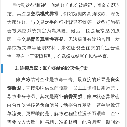
一旦收到这些“脏钱”，你的账户也会被标记，资金立即冻
结。其次是
交易模式异常
，例如短期内高频收款、深夜
大额转账、与交易对手的行业背景不符等，这些行为都
会被风控系统判定为高风险。最后，也是最常见的原
因，是
交易背景真实性存疑
。无法提供有效的合同、发
票或报关单等证明材料，来佐证资金往来的商业合理
性，平台出于审慎原则，会选择冻结账户以待核查。
2. 连锁反应：账户冻结的毁灭性打击
账户冻结对企业是致命一击。最直接的后果是
资金
链断裂
，直接影响供应商货款、员工工资和日常运营，
导致业务停滞。其次是
商业信誉受损
，账户状态异常会
向合作伙伴传递负面信号，动摇合作基础，甚至导致订
单流失。更严峻的是，解冻过程往往漫长而艰难，企业
需要投入大量时间与精力准备材料，配合调查，期间还