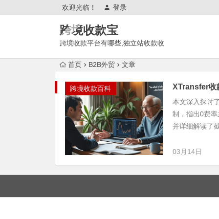
欢迎光临！
登录
跨境收款宝
跨境收款平台有哪些,独立站收款收
单平台,跨境电商平台,外贸收款工
首页
B2B外贸
文章
具,平台,渠道,方式,账户
XTransf
跨境收款百科
本文深入探讨了
制，指出0费
并详细解读了截至
03月14日