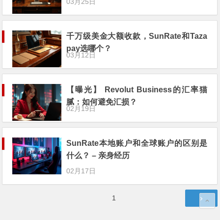
03月25日
千万级美金大额收款，SunRate和Taza
pay选哪个？
03月12日
【曝光】 Revolut Business的汇率猫
腻：如何避免汇损？
02月19日
SunRate本地账户和全球账户的区别是
什么？ – 亲身经历
02月17日
文
第
1
章
页
分